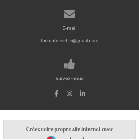
E-mail
themabienetre@gmail.com
Suivez-nous
F
I
L
a
n
i
c
s
n
e
t
k
b
a
e
o
g
d
Créez votre propre site internet avec
o
r
I
Webador
k
a
n