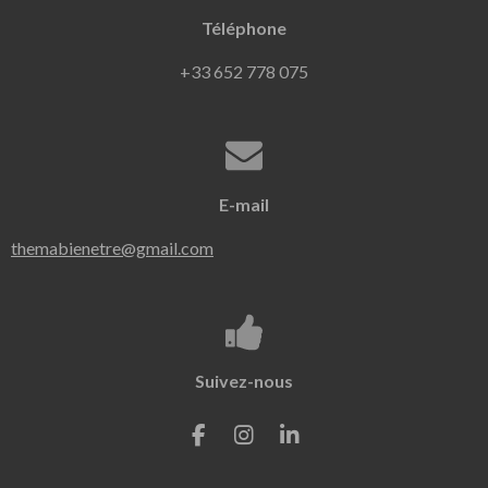
Téléphone
+33 652 778 075
E-mail
themabienetre@gmail.com
Suivez-nous
F
I
L
a
n
i
c
s
n