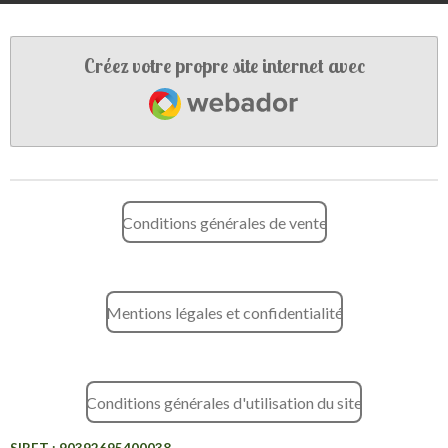
e
t
k
b
a
e
o
g
d
Créez votre propre site internet avec
o
r
I
Webador
k
a
n
m
Conditions générales de vente
Mentions légales et confidentialité
Conditions générales d'utilisation du site