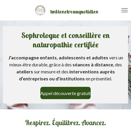
Passer
tmbienetreauquotidien
au
contenu
principal
Sophrologue et conseillère en
naturopathie certifiée
J’accompagne enfants, adolescents et adultes
vers un
mieux‑être durable, grâce à des
séances à distance
, des
ateliers
sur mesure et des
interventions auprès
d’entreprises ou d’institutions
en présentiel.
Appel découverte gratuit
Respirez. Équilibrez. Avancez.